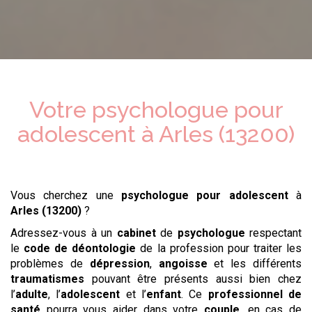
Votre psychologue
pour
adolescent
à
Arles (13200)
Vous cherchez une
psychologue
pour adolescent
à
Arles (13200)
?
Adressez-vous à un
cabinet
de
psychologue
respectant
le
code de déontologie
de la profession pour traiter les
problèmes de
dépression
,
angoisse
et les différents
traumatismes
pouvant être présents aussi bien chez
l’
adulte
, l’
adolescent
et l’
enfant
. Ce
professionnel de
santé
pourra vous aider dans votre
couple
, en cas de