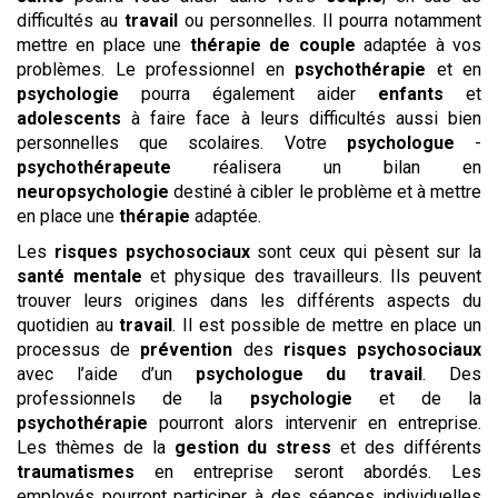
difficultés au
travail
ou personnelles. Il pourra notamment
mettre en place une
thérapie de couple
adaptée à vos
problèmes. Le professionnel en
psychothérapie
et en
psychologie
pourra également aider
enfants
et
adolescents
à faire face à leurs difficultés aussi bien
personnelles que scolaires. Votre
psychologue
-
psychothérapeute
réalisera un bilan en
neuropsychologie
destiné à cibler le problème et à mettre
en place une
thérapie
adaptée.
Les
risques psychosociaux
sont ceux qui pèsent sur la
santé mentale
et physique des travailleurs. Ils peuvent
trouver leurs origines dans les différents aspects du
quotidien au
travail
. Il est possible de mettre en place un
processus de
prévention
des
risques psychosociaux
avec l’aide d’un
psychologue du travail
. Des
professionnels de la
psychologie
et de la
psychothérapie
pourront alors intervenir en entreprise.
Les thèmes de la
gestion du stress
et des différents
traumatismes
en entreprise seront abordés. Les
employés pourront participer à des séances individuelles