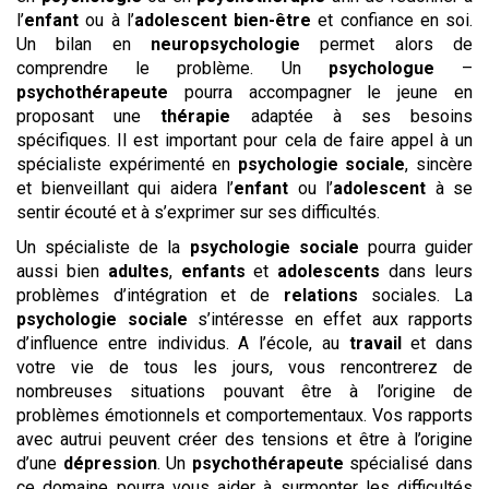
l’
enfant
ou à l’
adolescent
bien-être
et confiance en soi.
Un bilan en
neuropsychologie
permet alors de
comprendre le problème. Un
psychologue
–
psychothérapeute
pourra accompagner le jeune en
proposant une
thérapie
adaptée à ses besoins
spécifiques. Il est important pour cela de faire appel à un
spécialiste expérimenté en
psychologie sociale
, sincère
et bienveillant qui aidera l’
enfant
ou l’
adolescent
à se
sentir écouté et à s’exprimer sur ses difficultés.
Un spécialiste de la
psychologie sociale
pourra guider
aussi bien
adultes
,
enfants
et
adolescents
dans leurs
problèmes d’intégration et de
relations
sociales. La
psychologie sociale
s’intéresse en effet aux rapports
d’influence entre individus. A l’école, au
travail
et dans
votre vie de tous les jours, vous rencontrerez de
nombreuses situations pouvant être à l’origine de
problèmes émotionnels et comportementaux. Vos rapports
avec autrui peuvent créer des tensions et être à l’origine
d’une
dépression
. Un
psychothérapeute
spécialisé dans
ce domaine pourra vous aider à surmonter les difficultés