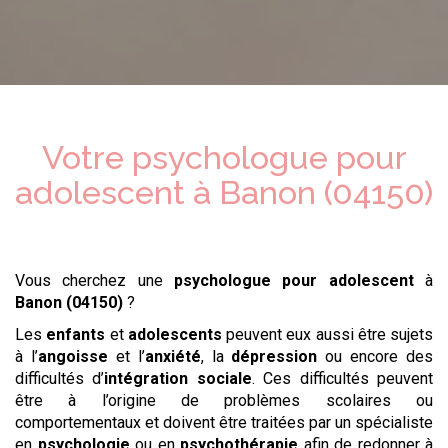
Votre psychologue
pour
adolescent
à
Banon (04150)
Vous cherchez une
psychologue
pour adolescent
à
Banon (04150)
?
Les
enfants
et
adolescents
peuvent eux aussi être sujets
à l’
angoisse
et l’
anxiété
, la
dépression
ou encore des
difficultés d’
intégration sociale
. Ces difficultés peuvent
être à l’origine de problèmes scolaires ou
comportementaux et doivent être traitées par un spécialiste
en
psychologie
ou en
psychothérapie
afin de redonner à