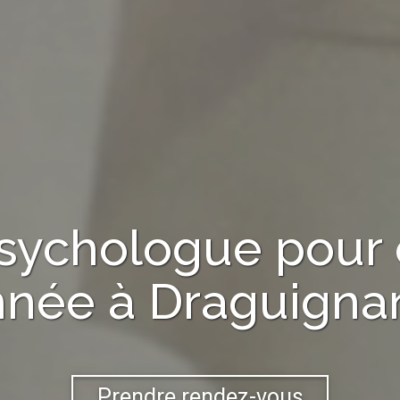
sychologue
pour 
nnée à
Draguignan
Prendre rendez-vous