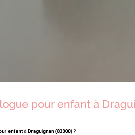
ologue
pour enfant
à
Dragu
our enfant
à
Draguignan (83300)
?