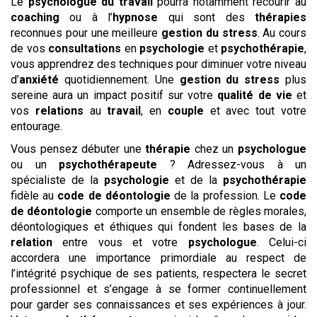
Le
psychologue du travail
pourra notamment recourir au
coaching
ou à l’
hypnose
qui sont des
thérapies
reconnues pour une meilleure
gestion du stress
. Au cours
de vos
consultations
en
psychologie
et
psychothérapie
,
vous apprendrez des techniques pour diminuer votre niveau
d’
anxiété
quotidiennement. Une
gestion du stress
plus
sereine aura un impact positif sur votre
qualité de vie
et
vos
relations
au
travail
, en
couple
et avec tout votre
entourage.
Vous pensez débuter une
thérapie
chez un
psychologue
ou un
psychothérapeute
? Adressez-vous à un
spécialiste de la
psychologie
et de la
psychothérapie
fidèle au
code de déontologie
de la profession. Le
code
de déontologie
comporte un ensemble de règles morales,
déontologiques et éthiques qui fondent les bases de la
relation
entre vous et votre
psychologue
. Celui-ci
accordera une importance primordiale au respect de
l’intégrité psychique de ses patients, respectera le secret
professionnel et s’engage à se former continuellement
pour garder ses connaissances et ses expériences à jour.