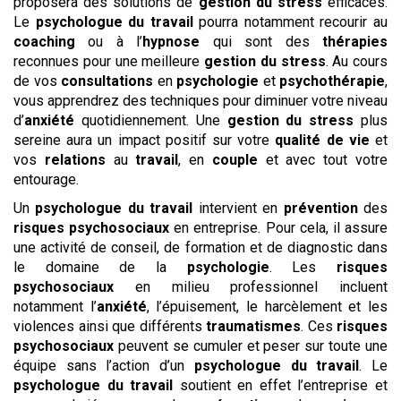
proposera des solutions de
gestion du stress
efficaces.
Le
psychologue du travail
pourra notamment recourir au
coaching
ou à l’
hypnose
qui sont des
thérapies
reconnues pour une meilleure
gestion du stress
. Au cours
de vos
consultations
en
psychologie
et
psychothérapie
,
vous apprendrez des techniques pour diminuer votre niveau
d’
anxiété
quotidiennement. Une
gestion du stress
plus
sereine aura un impact positif sur votre
qualité de vie
et
vos
relations
au
travail
, en
couple
et avec tout votre
entourage.
Un
psychologue du travail
intervient en
prévention
des
risques psychosociaux
en entreprise. Pour cela, il assure
une activité de conseil, de formation et de diagnostic dans
le domaine de la
psychologie
. Les
risques
psychosociaux
en milieu professionnel incluent
notamment l’
anxiété
, l’épuisement, le harcèlement et les
violences ainsi que différents
traumatismes
. Ces
risques
psychosociaux
peuvent se cumuler et peser sur toute une
équipe sans l’action d’un
psychologue du travail
. Le
psychologue du travail
soutient en effet l’entreprise et