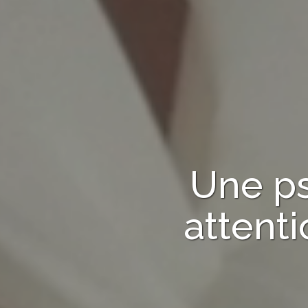
Une p
attent