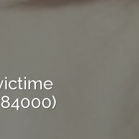
victime
(84000)