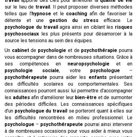
travail
apporte des clés pour améliorer la
qualité de vie
sur le lieu de
travail
. Il peut proposer diverses méthodes
telles que l’
hypnose
et le
coaching
afin de favoriser la
détente et une
gestion du stress
efficace. Le
psychologue du travail
agira ainsi en ciblant les
risques
psychosociaux
les plus présents pour désamorcer à la
source les tensions au sein des équipes.
Un
cabinet
de
psychologie
et de
psychothérapie
pourra
vous accompagner dans de nombreuses situations. Grâce à
ses compétences en
neuropsychologie
et en
psychologie sociale
, votre
psychologue
–
psychothérapeute
pourra aider les
enfants
présentant
des difficultés scolaires ou comportementales. Ses
connaissances pourront aussi lui permettre d’accompagner
les
adultes
afin d’améliorer leur
bien-être
et de surmonter
des périodes difficiles. Les connaissances spécifiques
d’un
psychologue du travail
se porteront quant à elles sur
les difficultés rencontrées en milieu professionnel. Le
psychologue
–
psychothérapeute
pourrai ainsi intervenir
à de nombreuses occasions pour vous aider à mieux vous