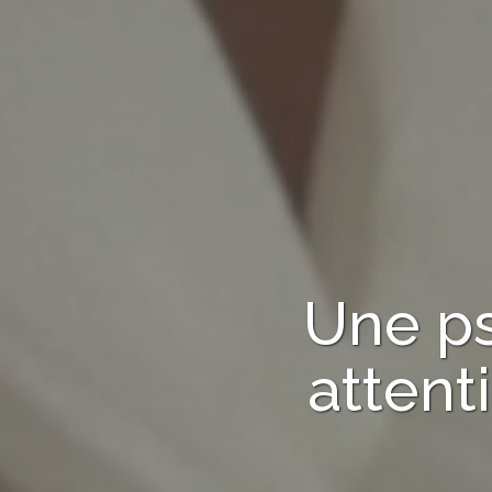
Une p
attent