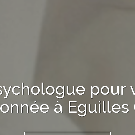
sychologue
pour 
ionnée à
Eguilles 