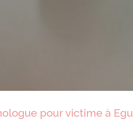
hologue
pour victime
à
Egui