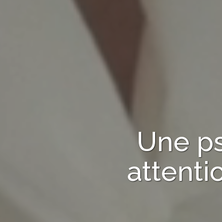
Une p
attent