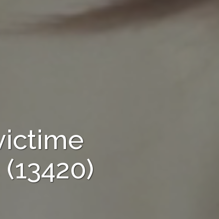
victime
(13420)