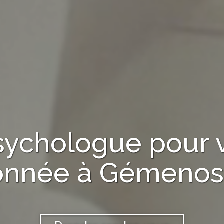
sychologue
pour 
ionnée à
Gémenos 