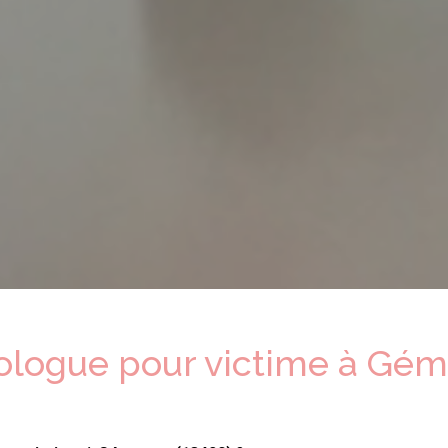
hologue
pour victime
à
Géme