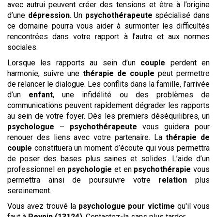
avec autrui peuvent créer des tensions et être à l’origine
d’une
dépression
. Un
psychothérapeute
spécialisé dans
ce domaine pourra vous aider à surmonter les difficultés
rencontrées dans votre rapport à l’autre et aux normes
sociales.
Lorsque les rapports au sein d’un
couple
perdent en
harmonie, suivre une
thérapie de couple
peut permettre
de relancer le dialogue. Les conflits dans la famille, l’arrivée
d’un
enfant
, une infidélité ou des problèmes de
communications peuvent rapidement dégrader les rapports
au sein de votre foyer. Dès les premiers déséquilibres, un
psychologue
–
psychothérapeute
vous guidera pour
renouer des liens avec votre partenaire. La
thérapie de
couple
constituera un moment d’écoute qui vous permettra
de poser des bases plus saines et solides. L’aide d’un
professionnel en
psychologie
et en
psychothérapie
vous
permettra ainsi de poursuivre votre
relation
plus
sereinement.
Vous avez trouvé la
psychologue
pour victime
qu'il vous
faut à
Peypin (13124)
. Contactez-la sans plus tarder.