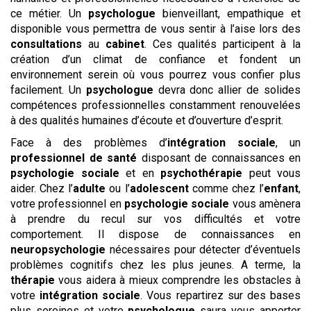
ce métier. Un
psychologue
bienveillant, empathique et
disponible vous permettra de vous sentir à l’aise lors des
consultations
au
cabinet
. Ces qualités participent à la
création d’un climat de confiance et fondent un
environnement serein où vous pourrez vous confier plus
facilement. Un
psychologue
devra donc allier de solides
compétences professionnelles constamment renouvelées
à des qualités humaines d’écoute et d’ouverture d’esprit.
Face à des problèmes d’
intégration sociale
, un
professionnel de santé
disposant de connaissances en
psychologie sociale
et en
psychothérapie
peut vous
aider. Chez l’
adulte
ou l’
adolescent
comme chez l’
enfant
,
votre professionnel en
psychologie sociale
vous amènera
à prendre du recul sur vos difficultés et votre
comportement. Il dispose de connaissances en
neuropsychologie
nécessaires pour détecter d’éventuels
problèmes cognitifs chez les plus jeunes. A terme, la
thérapie
vous aidera à mieux comprendre les obstacles à
votre
intégration sociale
. Vous repartirez sur des bases
plus sereines et votre
psychologue
saura vous apporter