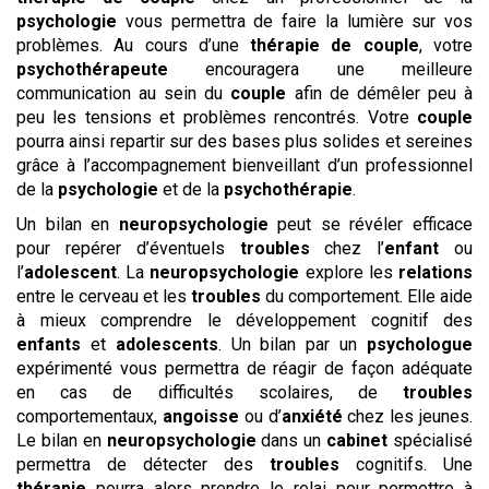
psychologie
vous permettra de faire la lumière sur vos
problèmes. Au cours d’une
thérapie de couple
, votre
psychothérapeute
encouragera une meilleure
communication au sein du
couple
afin de démêler peu à
peu les tensions et problèmes rencontrés. Votre
couple
pourra ainsi repartir sur des bases plus solides et sereines
grâce à l’accompagnement bienveillant d’un professionnel
de la
psychologie
et de la
psychothérapie
.
Un bilan en
neuropsychologie
peut se révéler efficace
pour repérer d’éventuels
troubles
chez l’
enfant
ou
l’
adolescent
. La
neuropsychologie
explore les
relations
entre le cerveau et les
troubles
du comportement. Elle aide
à mieux comprendre le développement cognitif des
enfants
et
adolescents
. Un bilan par un
psychologue
expérimenté vous permettra de réagir de façon adéquate
en cas de difficultés scolaires, de
troubles
comportementaux,
angoisse
ou d’
anxiété
chez les jeunes.
Le bilan en
neuropsychologie
dans un
cabinet
spécialisé
permettra de détecter des
troubles
cognitifs. Une
thérapie
pourra alors prendre le relai pour permettre à